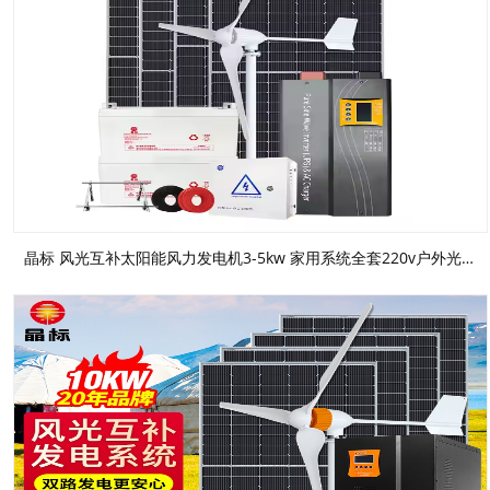
晶标 风光互补太阳能风力发电机3-5kw 家用系统全套220v户外光伏风能发电