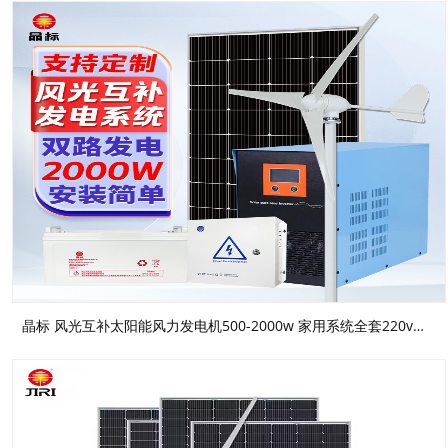
晶标 风光互补太阳能风力发电机500-2000w 家用系统全套220v户外光伏风能发电