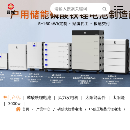
热门产品:
|
磷酸铁锂电池
|
风力发电机
|
太阳能套件
|
太阳能
|
3000w
|
首页
/
产品中心
磷酸铁锂蓄电池
LS低压堆叠式锂电池
/
/
/