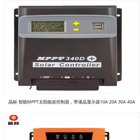
晶标 智能MPPT太阳能炭控制器，带液晶显示器10A 20A 30A 40A