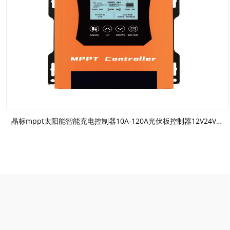
晶标mppt太阳能智能充电控制器10A-120A光伏板控制器12V24V48V96V